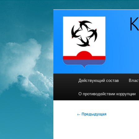
Перейти
Официальный сайт
к
основному
Кильмезская
содержимому
Главное
Действующий состав
Влас
меню
О противодействии коррупции
Навигация
←
Предыдущая
по
записям