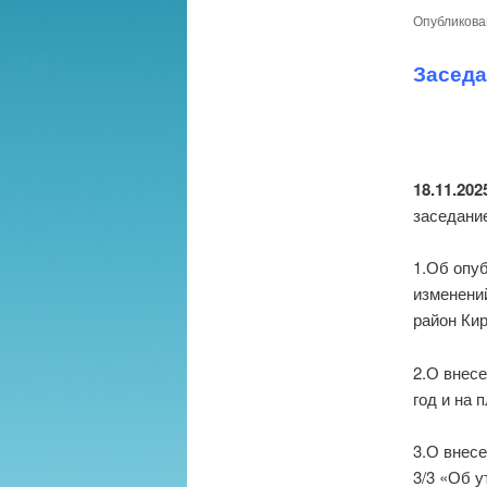
Опубликов
Заседа
18.11.202
заседани
1.Об опу
изменени
район Кир
2.О внес
год и на 
3.О внес
3/3 «Об 