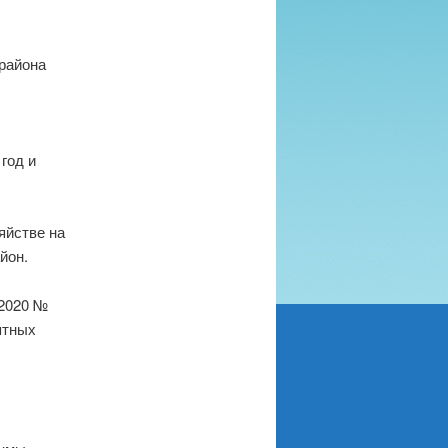
района
год и
яйстве на
йон.
.2020 №
ятных