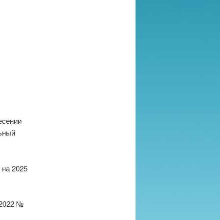
есении
ьный
 на 2025
.2022 №