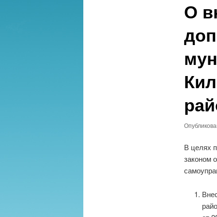
О в
доп
мун
Кил
рай
Опубликов
В целях 
законом о
самоупра
Вне
рай