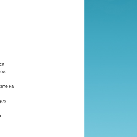
ся
ой:
ете на
ции
й