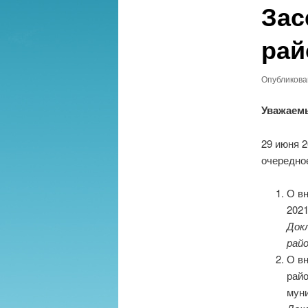
Зас
рай
Опубликов
Уважаем
29 июня 2
очередно
О в
2021
Док
рай
О вн
рай
мун