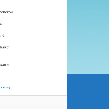
ровской
 и
ы 6
вию с
вию с
 ссылку
.