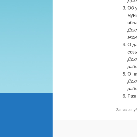
Док
Об 
мун
обл
Докл
эко
О д
соз
Док
рай
О н
Док
рай
Раз
Запись опу