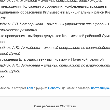
ладчик: А.Н. Мингасов – главный специалист, юрисконсульт
утверждении Положения о собраниях, конференциях граждан в
иципальном образовании Кильмезский муниципальный район Ки
асти
адчик: Г.П. Четверикова – начальник управления планирования
номического развития
ате проведения выборов депутатов Кильмезской районной Дум
ыва
ладчик: А.Ю. Ахмадеева – главный специалист по взаимодейст
онной Думой
аграждении Благодарственным письмом и Почетной грамотой
ладчик: А.Ю. Ахмадеева – главный специалист по взаимодейст
онной Думой
ное
бликована автором
Adm
в рубрике
Новости
. Добавьте в закладки
постоянную
Сайт работает на WordPress